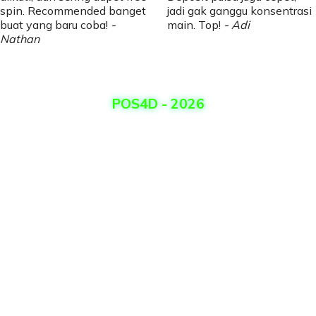
spin. Recommended banget
jadi gak ganggu konsentrasi
buat yang baru coba!
-
main. Top!
- Adi
Nathan
POS4D - 2026