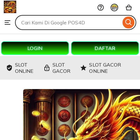
POS4D
Skip
to
Search
Browse
ontent
for
items
or
shops
LOGIN
DAFTAR
SLOT
SLOT
SLOT GACOR
ONLINE
GACOR
ONLINE