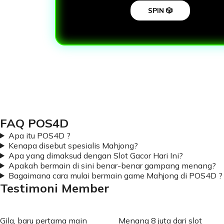
SPIN 🎲
Loading...
FAQ POS4D
Apa itu POS4D ?
Kenapa disebut spesialis Mahjong?
Apa yang dimaksud dengan Slot Gacor Hari Ini?
Apakah bermain di sini benar-benar gampang menang?
Bagaimana cara mulai bermain game Mahjong di POS4D ?
Testimoni Member
Gila, baru pertama main
Menang 8 juta dari slot