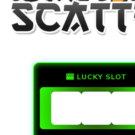
🎰 LUCKY SLOT